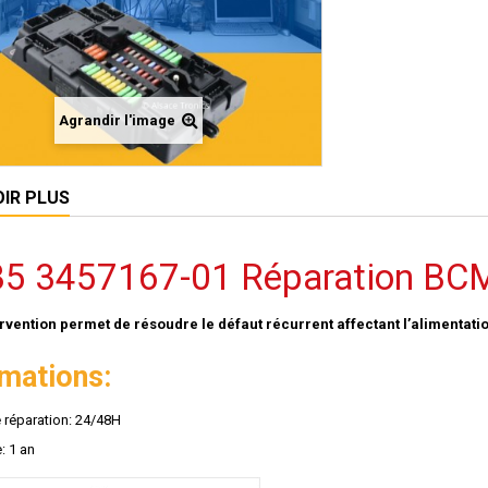
Agrandir l'image
OIR PLUS
35 3457167-01 Réparation BC
ervention permet de résoudre le défaut récurrent affectant l’alimenta
rmations:
e réparation: 24/48H
: 1 an