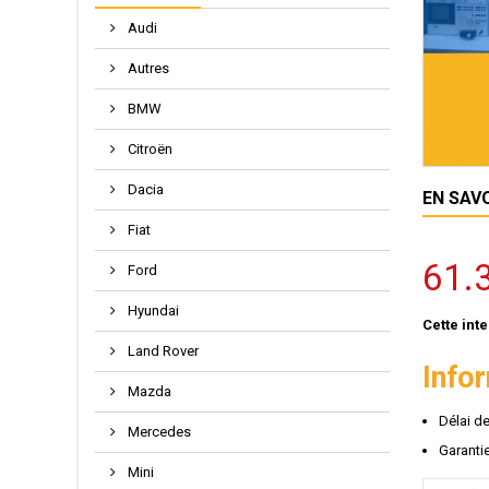
Audi
Autres
BMW
Citroën
Dacia
EN SAV
Fiat
61.
Ford
Hyundai
Cette int
Land Rover
Info
Mazda
Délai d
Mercedes
Garantie
Mini