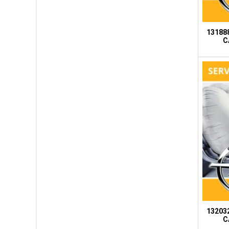
131888
C
132032
C