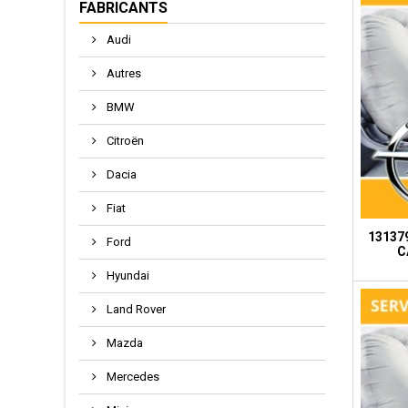
FABRICANTS
Audi
Autres
BMW
Citroën
Dacia
Fiat
131379
Ford
C
Hyundai
Land Rover
Mazda
Mercedes