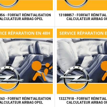
56 - FORFAIT RÉINITIALISATION
13188857 - FORFAIT RÉINITIA
ALCULATEUR AIRBAG OPEL
CALCULATEUR AIRBAG O
63 - FORFAIT RÉINITIALISATION
13227918 - FORFAIT RÉINITIA
ALCULATEUR AIRBAG OPEL
CALCULATEUR AIRBAG O