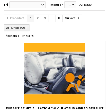
par page
Tri
--
Montrer
12
Précédent
1
2
3
...
8
Suivant
AFFICHER TOUT
Résultats 1 - 12 sur 92.
FORFAIT RÉINITIALISATION CALCULATEUR AIRBAG RENAULT