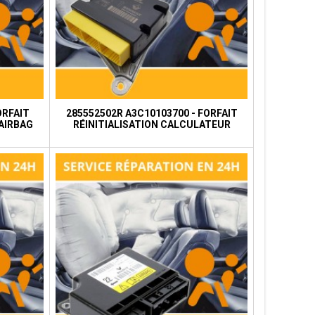
ORFAIT
285552502R A3C10103700 - FORFAIT
AIRBAG
RÉINITIALISATION CALCULATEUR
AIRBAG RENAULT