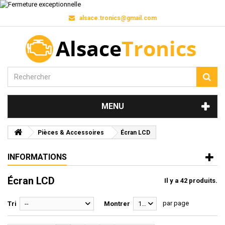
alsace.tronics@gmail.com
MENU
Pièces & Accessoires
Écran LCD
INFORMATIONS
Écran LCD
Il y a 42 produits.
par page
Tri
--
Montrer
12