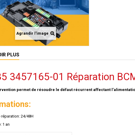
Agrandir l'image
OIR PLUS
35 3457165-01 Réparation BC
ervention permet de résoudre le défaut récurrent affectant l’alimenta
rmations:
e réparation: 24/48H
: 1 an