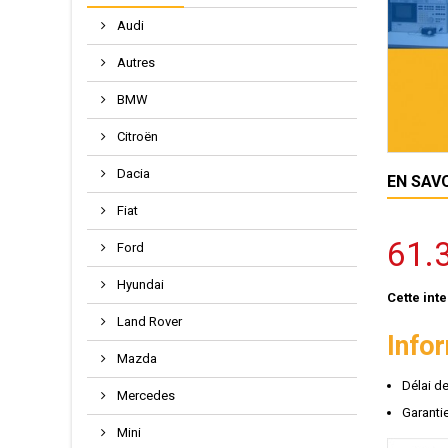
Audi
Autres
BMW
Citroën
Dacia
EN SAV
Fiat
61.
Ford
Hyundai
Cette int
Land Rover
Info
Mazda
Délai d
Mercedes
Garantie
Mini