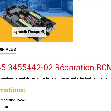
Agrandir l'image
OIR PLUS
35 3455442-02 Réparation BC
ervention permet de résoudre le défaut récurrent affectant l’alimenta
rmations:
e réparation: 24/48H
: 1 an