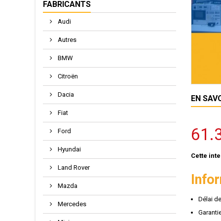
FABRICANTS
Audi
Autres
BMW
Citroën
Dacia
EN SAV
Fiat
61.
Ford
Hyundai
Cette int
Land Rover
Info
Mazda
Délai d
Mercedes
Garantie