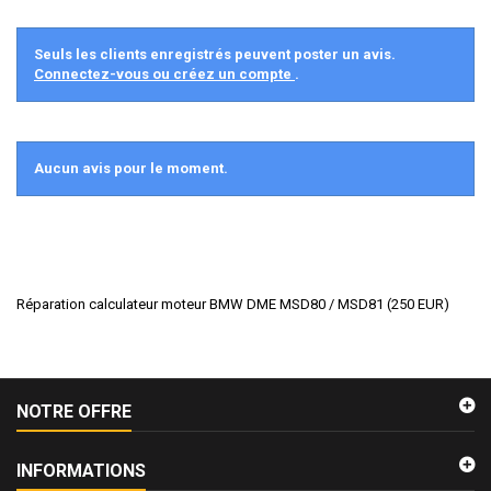
Seuls les clients enregistrés peuvent poster un avis.
Connectez-vous ou créez un compte
.
Aucun avis pour le moment.
Réparation calculateur moteur BMW DME MSD80 / MSD81
(
250
EUR
)
NOTRE OFFRE
INFORMATIONS