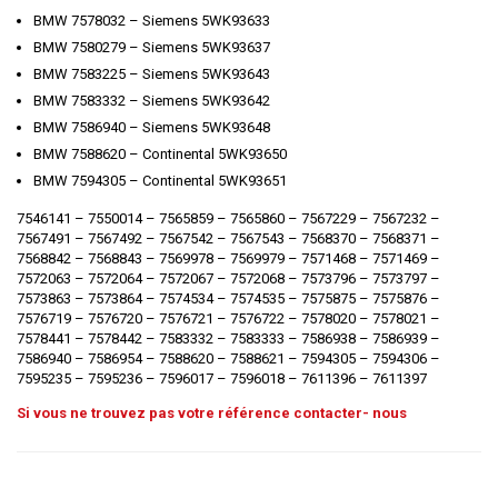
BMW 7578032 – Siemens 5WK93633
BMW 7580279 – Siemens 5WK93637
BMW 7583225 – Siemens 5WK93643
BMW 7583332 – Siemens 5WK93642
BMW 7586940 – Siemens 5WK93648
BMW 7588620 – Continental 5WK93650
BMW 7594305 – Continental 5WK93651
7546141 – 7550014 – 7565859 – 7565860 – 7567229 – 7567232 –
7567491 – 7567492 – 7567542 – 7567543 – 7568370 – 7568371 –
7568842 – 7568843 – 7569978 – 7569979 – 7571468 – 7571469 –
7572063 – 7572064 – 7572067 – 7572068 – 7573796 – 7573797 –
7573863 – 7573864 – 7574534 – 7574535 – 7575875 – 7575876 –
7576719 – 7576720 – 7576721 – 7576722 – 7578020 – 7578021 –
7578441 – 7578442 – 7583332 – 7583333 – 7586938 – 7586939 –
7586940 – 7586954 – 7588620 – 7588621 – 7594305 – 7594306 –
7595235 – 7595236 – 7596017 – 7596018 – 7611396 – 7611397
Si vous ne trouvez pas votre référence contacter- nous