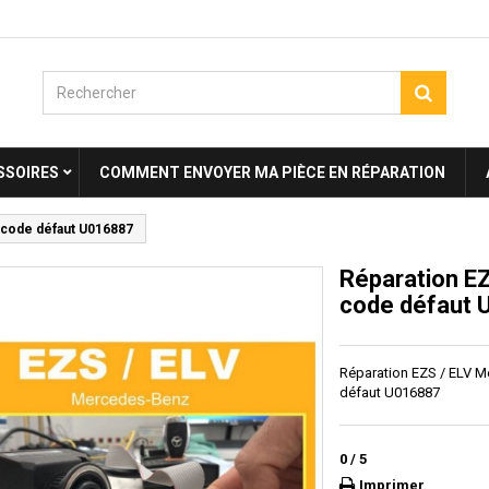
SSOIRES
COMMENT ENVOYER MA PIÈCE EN RÉPARATION
 code défaut U016887
Réparation EZ
code défaut
Réparation EZS / ELV M
défaut U016887
0
/
5
Imprimer