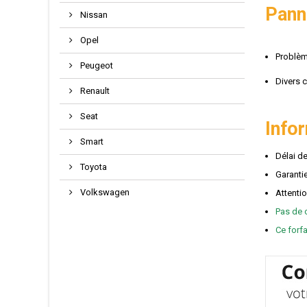
Pann
Nissan
Opel
Problè
Peugeot
Divers 
Renault
Seat
Info
Smart
Délai de
Toyota
Garantie
Volkswagen
Attenti
Pas de 
Ce forf