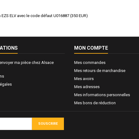
n EZS ELV avec le code défaut U016887
(
350
EUR
)
ATIONS
MON COMPTE
nvoyer ma pièce chez Alsace
Mes commandes
Mes retours de marchandise
ons
Mes avoirs
légales
Mes adresses
Mes informations personnelles
Mes bons de réduction
SOUSCRIRE