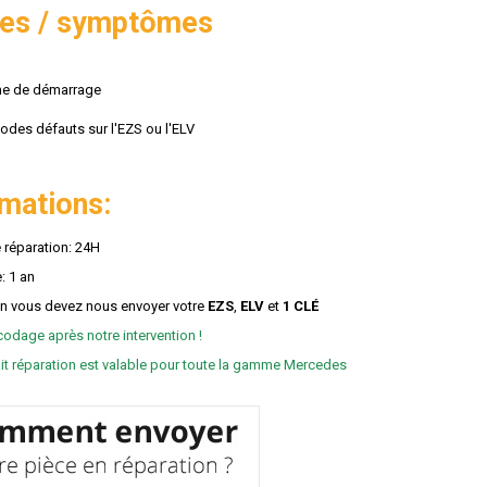
es / symptômes
me de démarrage
codes défauts sur l'EZS ou l'ELV
rmations:
 réparation: 24H
: 1 an
on vous devez nous envoyer votre
EZS
,
ELV
et
1 CLÉ
codage après notre intervention !
ait réparation est valable pour toute la gamme Mercedes