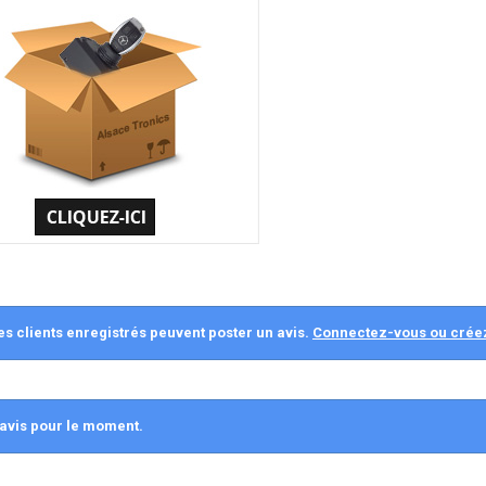
es clients enregistrés peuvent poster un avis.
Connectez-vous ou crée
avis pour le moment.