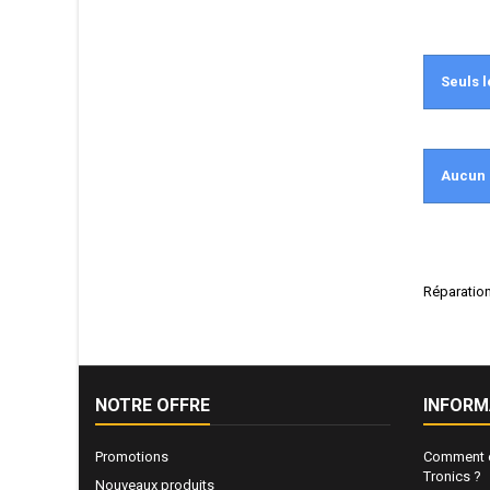
Seuls l
Aucun 
Réparation
NOTRE OFFRE
INFORM
Promotions
Comment e
Tronics ?
Nouveaux produits