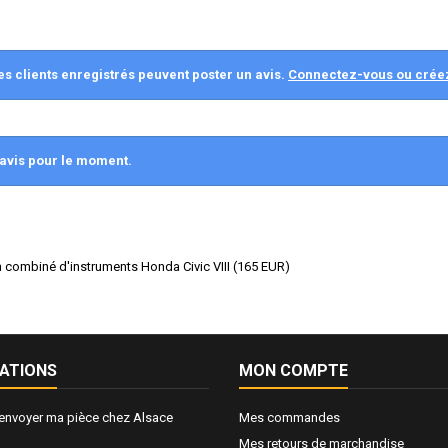
es clients enregistrés peuvent poster un avis.
Connectez-vous ou crée
avis pour le moment.
 combiné d'instruments Honda Civic VIII
(
165
EUR
)
ATIONS
MON COMPTE
nvoyer ma pièce chez Alsace
Mes commandes
Mes retours de marchandise