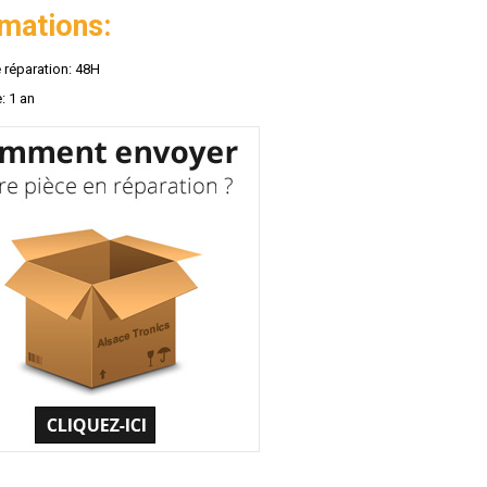
rmations:
 réparation: 48H
: 1 an