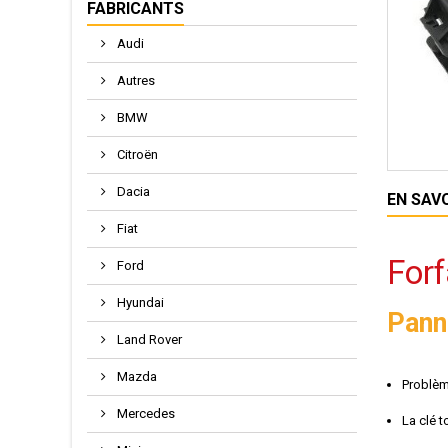
FABRICANTS
Audi
Autres
BMW
Citroën
Dacia
EN SAV
Fiat
For
Ford
Hyundai
Pann
Land Rover
Mazda
Problè
Mercedes
La clé 