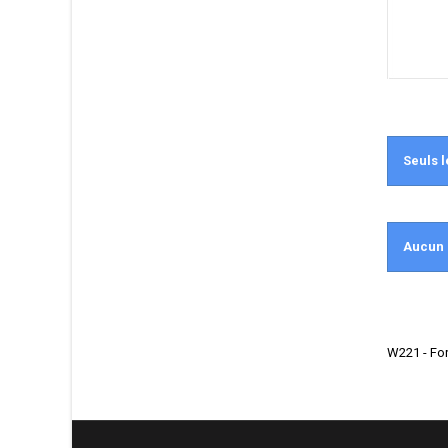
Seuls l
Aucun 
W221 - For