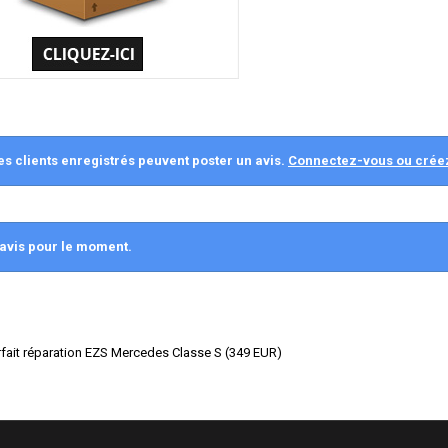
es clients enregistrés peuvent poster un avis.
Connectez-vous ou crée
avis pour le moment.
fait réparation EZS Mercedes Classe S
(
349
EUR
)