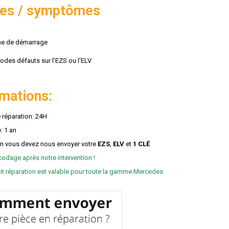
es / symptômes
me de démarrage
codes défauts sur l'EZS ou l'ELV
rmations:
 réparation: 24H
: 1 an
on vous devez nous envoyer votre
EZS
,
ELV
et
1 CLÉ
codage après notre intervention !
ait réparation est valable pour toute la gamme Mercedes