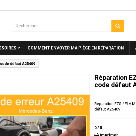
SSOIRES
COMMENT ENVOYER MA PIÈCE EN RÉPARATION
 code défaut A25409
Réparation EZ
code défaut
Réparation EZS / ELV M
défaut A25409
0
/
5
Imprimer