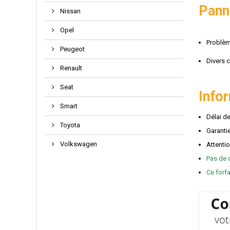
Pann
Nissan
Opel
Problè
Peugeot
Divers 
Renault
Seat
Info
Smart
Délai de
Toyota
Garantie
Volkswagen
Attenti
Pas de 
Ce forf