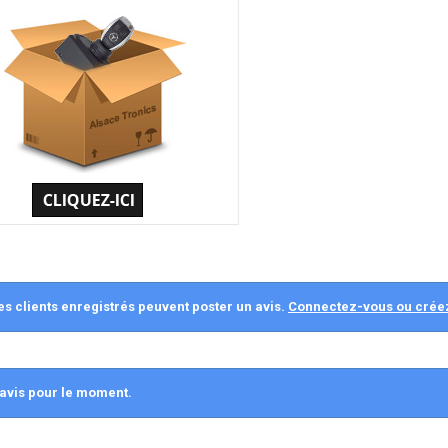
es clients enregistrés peuvent poster un avis.
Connectez-vous ou crée
avis pour le moment.