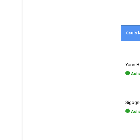
Seuls l
Yann B
Acha
Sigogne
Acha