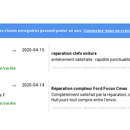
es clients enregistrés peuvent poster un avis.
Connectez-vous ou crée
2020-04-15
5
/
5
reparation clefs voiture
entièrement satisfaite : rapidité ponctualit
.
t Vérifié
Cet avis a été posté pour
Réparation combiné d'instruments T
2020-04-14
5
/
5
Réparation compteur Ford Focus Cmax
Complètement satisfait par la réparation, c
 F.
Huit jours tout compris entre l'envoi...
t Vérifié
Cet avis a été posté pour
Réparation combiné d'instruments T