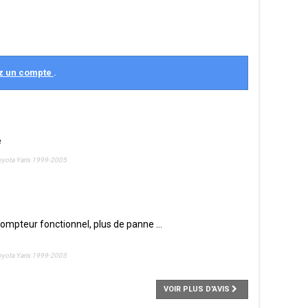
z un compte
.
é
oyota Yaris 1999-2005
ompteur fonctionnel, plus de panne ...
oyota Yaris 1999-2005
VOIR PLUS D'AVIS