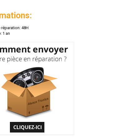
rmations:
 réparation: 48H
: 1 an