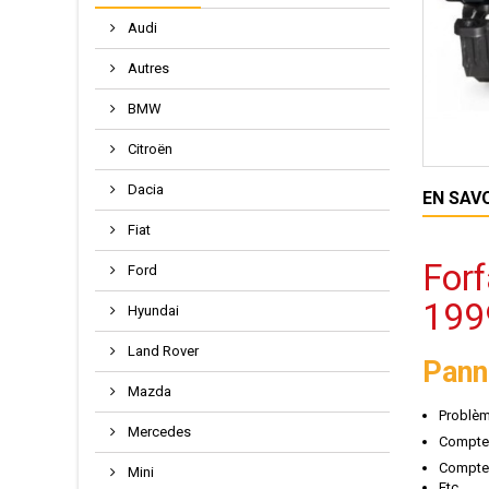
Audi
Autres
BMW
Citroën
Dacia
EN SAV
Fiat
Forf
Ford
199
Hyundai
Land Rover
Pann
Mazda
Problèm
Mercedes
Compteu
Compteu
Mini
Etc..