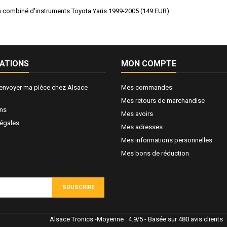
 combiné d'instruments Toyota Yaris 1999-2005
(
149
EUR
)
ATIONS
MON COMPTE
nvoyer ma pièce chez Alsace
Mes commandes
Mes retours de marchandise
ons
Mes avoirs
légales
Mes adresses
Mes informations personnelles
Mes bons de réduction
SOUSCRIRE
Alsace Tronics
-
Moyenne :
4.9
/
5
- Basée sur
480
avis clients