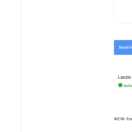
Seuls l
Laszlo 
Acha
W218 - For