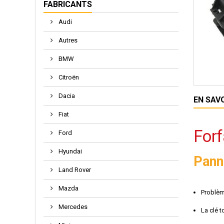
FABRICANTS
Audi
Autres
BMW
Citroën
Dacia
EN SAV
Fiat
For
Ford
Hyundai
Pann
Land Rover
Mazda
Problè
Mercedes
La clé 