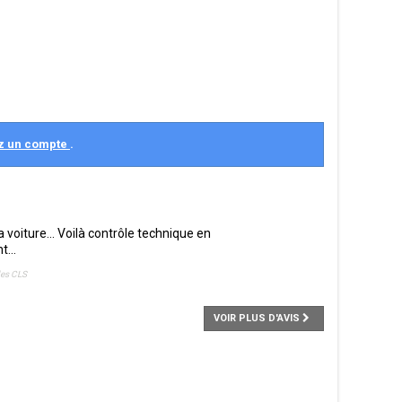
z un compte
.
 voiture... Voilà contrôle technique en
...
des CLS
VOIR PLUS D'AVIS