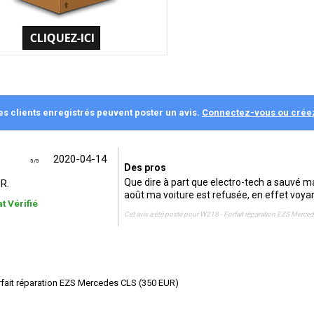
es clients enregistrés peuvent poster un avis.
Connectez-vous ou crée
2020-04-14
5
/
5
Des pros
Que dire à part que electro-tech a sauvé ma
R.
août ma voiture est refusée, en effet voyant
t Vérifié
Cet avis a été posté pour
W218 - Forfait réparation EZS Merce
fait réparation EZS Mercedes CLS
(
350
EUR
)