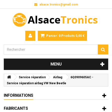
alsace.tronics@gmail.com
Panier:
0
Produits
0,00 €
MENU
Service réparation
Airbag
6Q0909605AC -
Service réparation airbag VW New Beetle
INFORMATIONS
FABRICANTS