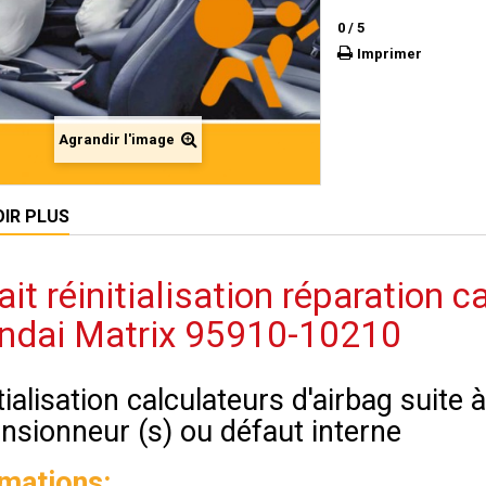
0
/
5
Imprimer
Agrandir l'image
OIR PLUS
ait réinitialisation réparation c
ndai Matrix 95910-10210
tialisation calculateurs d'airbag suite
nsionneur (s) ou défaut interne
rmations: