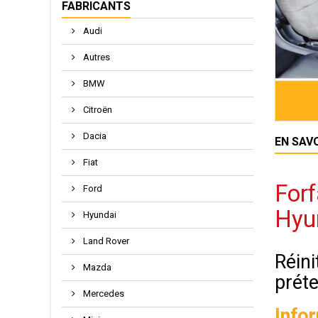
FABRICANTS
Audi
Autres
BMW
Citroën
Dacia
EN SAV
Fiat
Forf
Ford
Hyu
Hyundai
Land Rover
Réini
Mazda
préte
Mercedes
Info