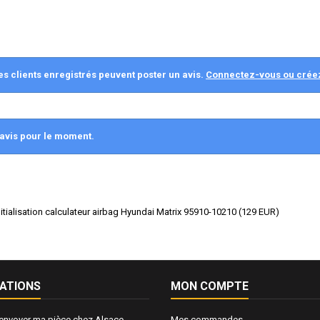
es clients enregistrés peuvent poster un avis.
Connectez-vous ou crée
avis pour le moment.
initialisation calculateur airbag Hyundai Matrix 95910-10210
(
129
EUR
)
ATIONS
MON COMPTE
nvoyer ma pièce chez Alsace
Mes commandes