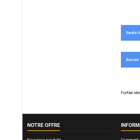
Seuls l
Aucun 
Forfait ré
NOTRE OFFRE
INFORM
Nouveaux produits
Comment e