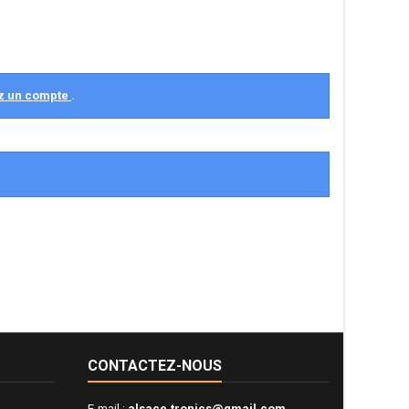
z un compte
.
CONTACTEZ-NOUS
E-mail :
alsace.tronics@gmail.com