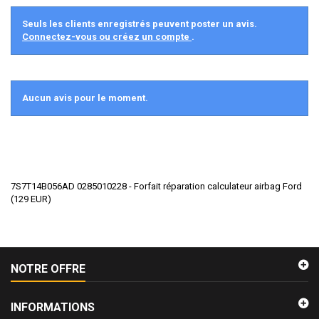
Seuls les clients enregistrés peuvent poster un avis.
Connectez-vous ou créez un compte
.
Aucun avis pour le moment.
7S7T14B056AD 0285010228 - Forfait réparation calculateur airbag Ford
(
129
EUR
)
NOTRE OFFRE
INFORMATIONS