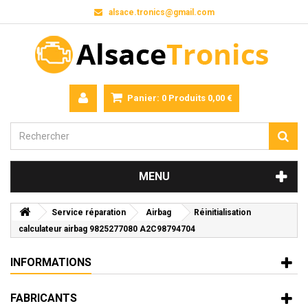
alsace.tronics@gmail.com
Panier:
0
Produits
0,00 €
MENU
Service réparation
Airbag
Réinitialisation
calculateur airbag 9825277080 A2C98794704
INFORMATIONS
FABRICANTS