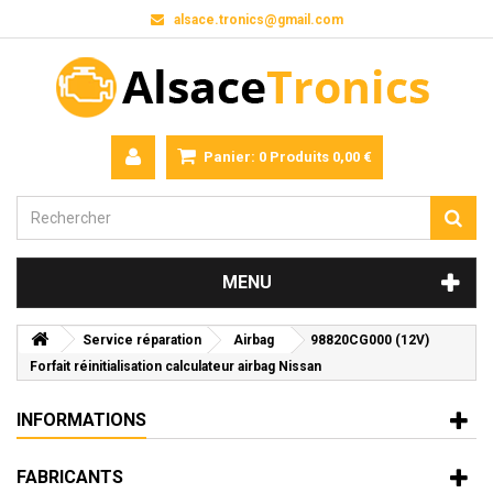
alsace.tronics@gmail.com
Panier:
0
Produits
0,00 €
MENU
Service réparation
Airbag
98820CG000 (12V)
Forfait réinitialisation calculateur airbag Nissan
INFORMATIONS
FABRICANTS