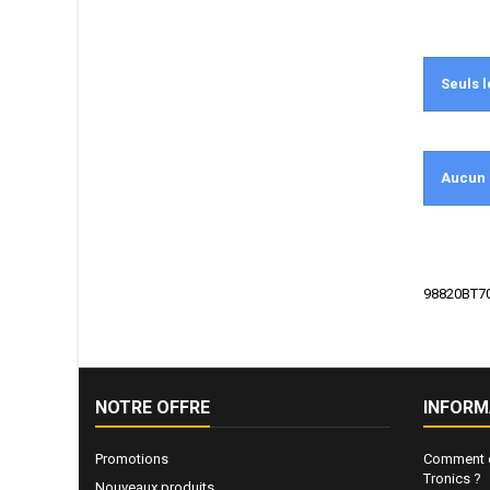
Seuls l
Aucun 
98820BT70A
NOTRE OFFRE
INFORM
Promotions
Comment e
Tronics ?
Nouveaux produits