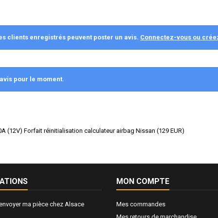
es clients enregistrés peuvent poster un avis.
Connectez-vous ou crée
avis pour le moment.
 (12V) Forfait réinitialisation calculateur airbag Nissan
(
129
EUR
)
ATIONS
MON COMPTE
nvoyer ma pièce chez Alsace
Mes commandes
Mes retours de marchandise