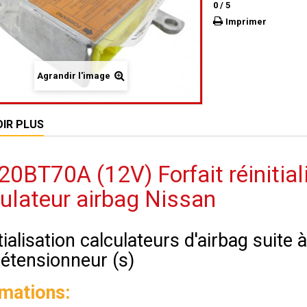
0
/
5
Imprimer
Agrandir l'image
OIR PLUS
0BT70A (12V) Forfait réinitial
ulateur airbag Nissan
tialisation calculateurs d'airbag suite
rétensionneur (s)
rmations: