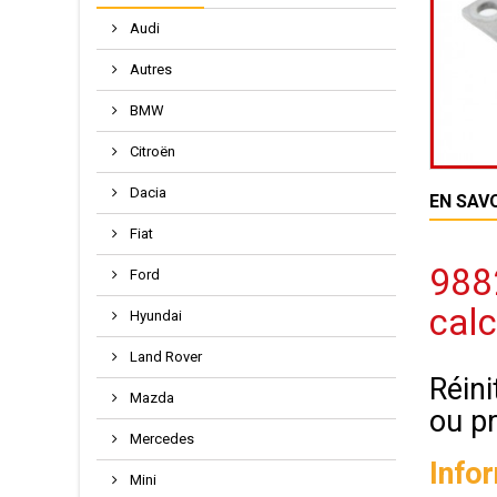
Audi
Autres
BMW
Citroën
Dacia
EN SAV
Fiat
9882
Ford
calc
Hyundai
Land Rover
Réini
Mazda
ou p
Mercedes
Info
Mini