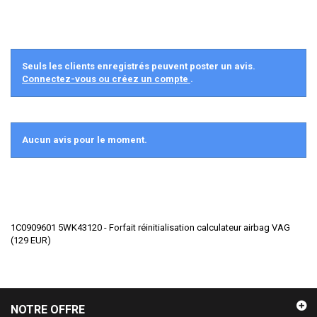
Seuls les clients enregistrés peuvent poster un avis.
Connectez-vous ou créez un compte
.
Aucun avis pour le moment.
1C0909601 5WK43120 - Forfait réinitialisation calculateur airbag VAG
(
129
EUR
)
NOTRE OFFRE