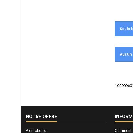
Seuls l
Aucun 
1C0909601C
NOTRE OFFRE
INFORM
Promotions
Comment e