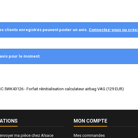
es clients enregistrés peuvent poster un avis.
Connectez-vous ou crée
avis pour le moment.
 5WK43126 - Forfait réinitialisation calculateur airbag VAG
(
129
EUR
)
ATIONS
MON COMPTE
nvoyer ma pièce chez Alsace
Mes commandes