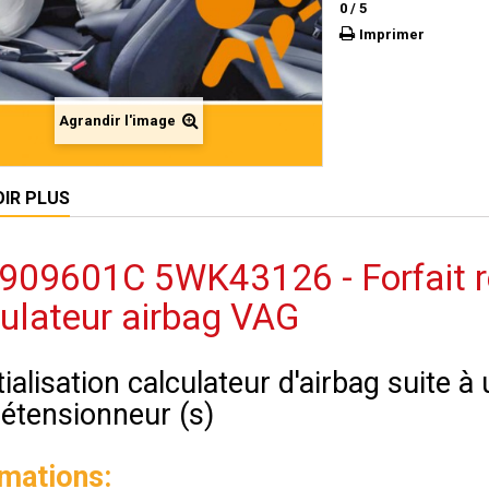
0
/
5
Imprimer
Agrandir l'image
OIR PLUS
09601C 5WK43126 - Forfait réi
ulateur airbag VAG
tialisation calculateur d'airbag suite 
rétensionneur (s)
rmations: