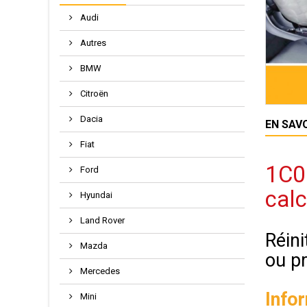
Audi
Autres
BMW
Citroën
Dacia
EN SAV
Fiat
1C09
Ford
calc
Hyundai
Land Rover
Réini
Mazda
ou p
Mercedes
Info
Mini