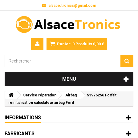
alsace.tronics@gmail.com
Panier:
0
Produits
0,00 €
MENU
Service réparation
Airbag
51976256 Forfait
réinitialisation calculateur airbag Ford
INFORMATIONS
FABRICANTS