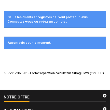
Seuls les clients enregistrés peuvent poster un avis.
Connectez-vous ou créez un compte
.
Aucun avis pour le moment.
65.779172020-01 - Forfait réparation calculateur airbag BMW
(
129
EUR
)
NOTRE OFFRE