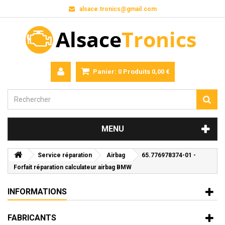
alsace.tronics@gmail.com
Panier:
0
Produits
0,00 €
MENU
Service réparation
Airbag
65.776978374-01 -
Forfait réparation calculateur airbag BMW
INFORMATIONS
FABRICANTS