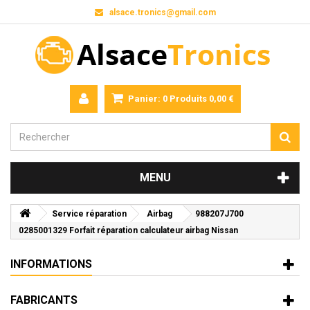
alsace.tronics@gmail.com
Panier:
0
Produits
0,00 €
MENU
Service réparation
Airbag
988207J700
0285001329 Forfait réparation calculateur airbag Nissan
INFORMATIONS
FABRICANTS