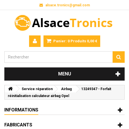
alsace.tronics@gmail.com
Panier:
0
Produits
0,00 €
MENU
Service réparation
Airbag
13249347 - Forfait
réinitialisation calculateur airbag Opel
INFORMATIONS
FABRICANTS