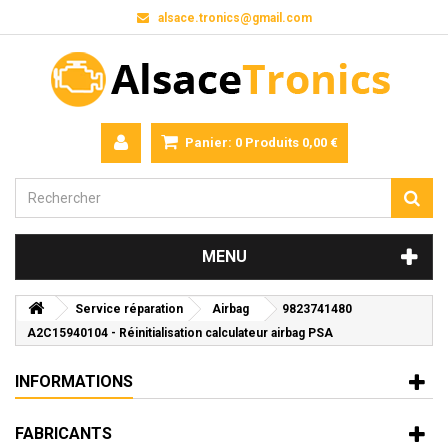
alsace.tronics@gmail.com
Panier:
0
Produits
0,00 €
MENU
Service réparation
Airbag
9823741480
A2C15940104 - Réinitialisation calculateur airbag PSA
INFORMATIONS
FABRICANTS