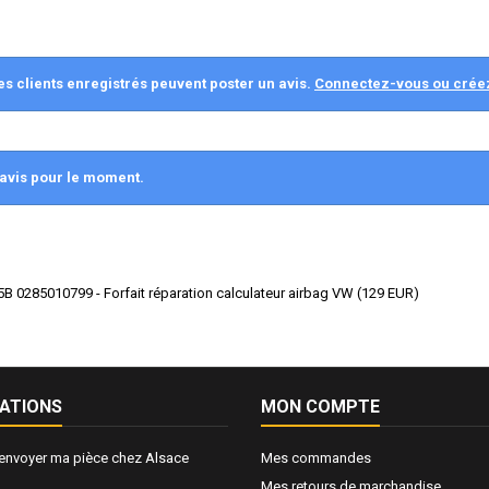
es clients enregistrés peuvent poster un avis.
Connectez-vous ou crée
avis pour le moment.
 0285010799 - Forfait réparation calculateur airbag VW
(
129
EUR
)
ATIONS
MON COMPTE
nvoyer ma pièce chez Alsace
Mes commandes
Mes retours de marchandise