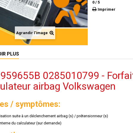
0
/
5
Imprimer
Agrandir l'image
OIR PLUS
959655B 0285010799 - Forfait r
culateur airbag Volkswagen
es / symptômes:
lisation suite à un déclenchement airbag (s) / prétensionneur (s)
interne du calculateur (sur demande)