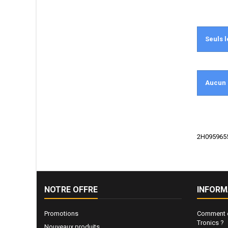
Seuls l
Aucun 
2H0959655B
NOTRE OFFRE
INFORM
Promotions
Comment e
Tronics ?
Nouveaux produits