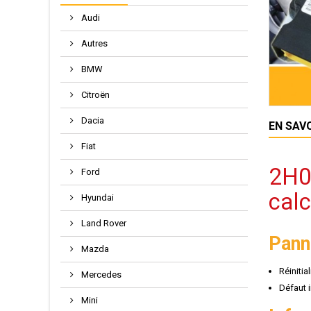
Audi
Autres
BMW
Citroën
Dacia
EN SAV
Fiat
2H0
Ford
cal
Hyundai
Land Rover
Pann
Mazda
Réinitia
Mercedes
Défaut 
Mini