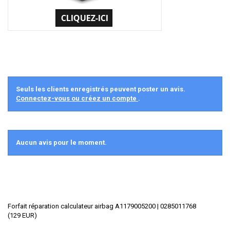
Seuls les clients enregistrés peuvent poster un avis.
Connectez-vous ou créez un compte
.
Aucun avis pour le moment.
Forfait réparation calculateur airbag A1179005200 | 0285011768
(
129
EUR
)