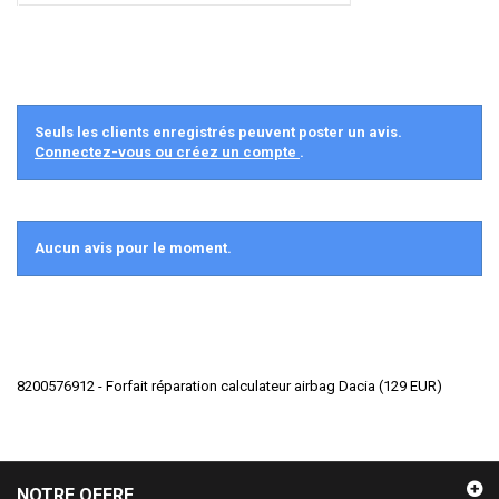
Seuls les clients enregistrés peuvent poster un avis.
Connectez-vous ou créez un compte
.
Aucun avis pour le moment.
8200576912 - Forfait réparation calculateur airbag Dacia
(
129
EUR
)
NOTRE OFFRE