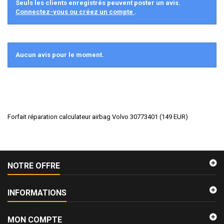
Seuls les clients enregistrés peuvent poster un avis.
Connectez-vous ou créez un compte
.
Aucun avis pour le moment.
Forfait réparation calculateur airbag Volvo 30773401
(
149
EUR
)
NOTRE OFFRE
INFORMATIONS
MON COMPTE