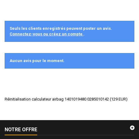
Seuls les clients enregistrés peuvent poster un avis.
Connectez-vous ou créez un compte
.
Aucun avis pour le moment.
Réinitialisation calculateur airbag 1401019480 0285010142
(
129
EUR
)
NOTRE OFFRE