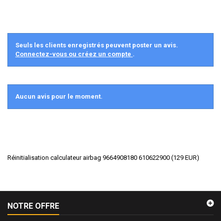
Seuls les clients enregistrés peuvent poster un avis.
Connectez-vous ou créez un compte
.
Aucun avis pour le moment.
Réinitialisation calculateur airbag 9664908180 610622900
(
129
EUR
)
NOTRE OFFRE