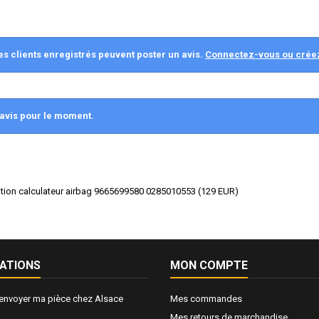
es clients enregistrés peuvent poster un avis.
Connectez-vous ou crée
avis pour le moment.
sation calculateur airbag 9665699580 0285010553
(
129
EUR
)
ATIONS
MON COMPTE
nvoyer ma pièce chez Alsace
Mes commandes
Mes retours de marchandise