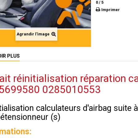
0
/
5
Imprimer
Agrandir l'image
OIR PLUS
ait réinitialisation réparation 
5699580 0285010553
tialisation calculateurs d'airbag suite
rétensionneur (s)
rmations: