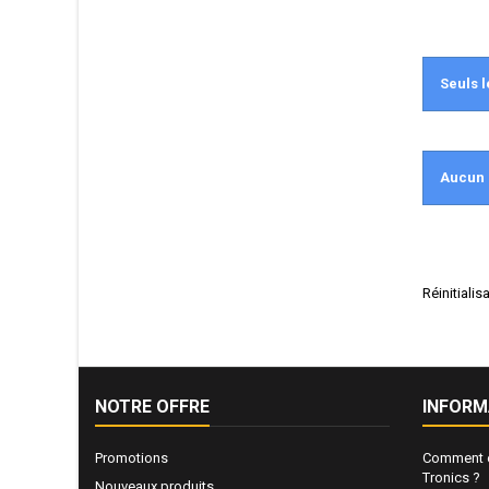
Seuls l
Aucun 
Réinitiali
NOTRE OFFRE
INFORM
Promotions
Comment e
Tronics ?
Nouveaux produits