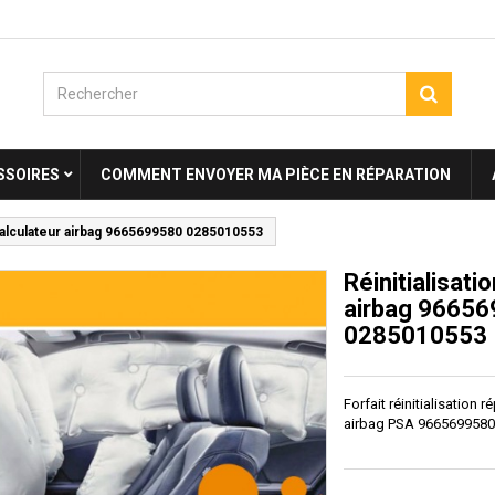
SSOIRES
COMMENT ENVOYER MA PIÈCE EN RÉPARATION
 calculateur airbag 9665699580 0285010553
Réinitialisati
airbag 9665
0285010553
Forfait réinitialisation 
airbag PSA 966569958