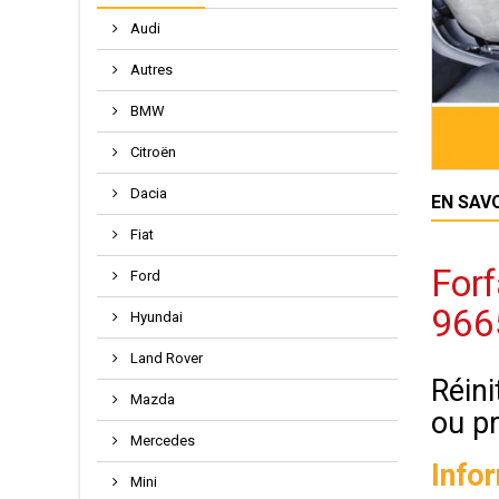
Audi
Autres
BMW
Citroën
Dacia
EN SAV
Fiat
Forf
Ford
966
Hyundai
Land Rover
Réini
Mazda
ou p
Mercedes
Info
Mini