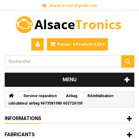
alsace.tronics@gmail.com
Panier:
0
Produits
0,00 €
MENU
Service réparation
Airbag
Réinitialisation
calculateur airbag 9673581080 603726100
INFORMATIONS
FABRICANTS