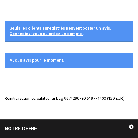
Seuls les clients enregistrés peuvent poster un avis.
Connectez-vous ou créez un compte
.
Aucun avis pour le moment.
Réinitialisation calculateur airbag 9674290780 619771400
(
129
EUR
)
NOTRE OFFRE