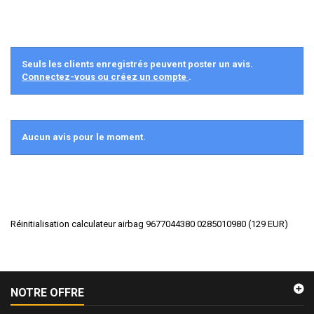
Seuls les clients enregistrés peuvent poster un avis.
Connectez-vous ou créez un compte
.
Aucun avis pour le moment.
Réinitialisation calculateur airbag 9677044380 0285010980
(
129
EUR
)
NOTRE OFFRE