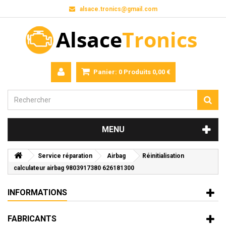
alsace.tronics@gmail.com
Panier:
0
Produits
0,00 €
MENU
Service réparation
Airbag
Réinitialisation
calculateur airbag 9803917380 626181300
INFORMATIONS
FABRICANTS