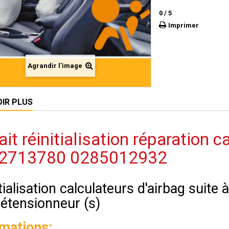
0
/
5
Imprimer
Agrandir l'image
OIR PLUS
ait réinitialisation réparation 
2713780 0285012932
tialisation calculateurs d'airbag suite
rétensionneur (s)
rmations: