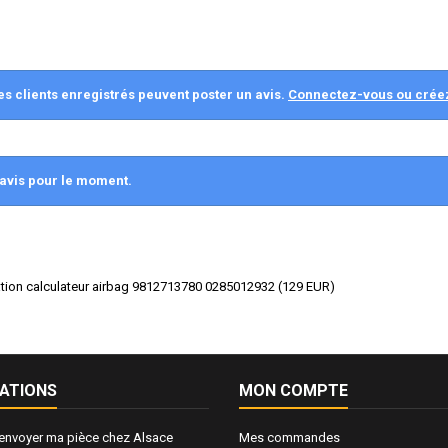
es clients enregistrés peuvent poster un avis.
Connectez-vous ou crée
avis pour le moment.
sation calculateur airbag 9812713780 0285012932
(
129
EUR
)
ATIONS
MON COMPTE
nvoyer ma pièce chez Alsace
Mes commandes