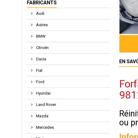
FABRICANTS
Audi
Autres
BMW
Citroën
Dacia
EN SAV
Fiat
Forf
Ford
981
Hyundai
Land Rover
Réini
Mazda
ou p
Mercedes
Info