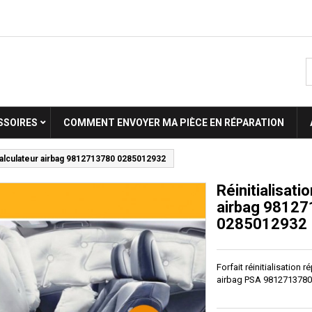
SSOIRES
COMMENT ENVOYER MA PIÈCE EN RÉPARATION
 calculateur airbag 9812713780 0285012932
Réinitialisati
airbag 9812
0285012932
Forfait réinitialisation 
airbag PSA 981271378