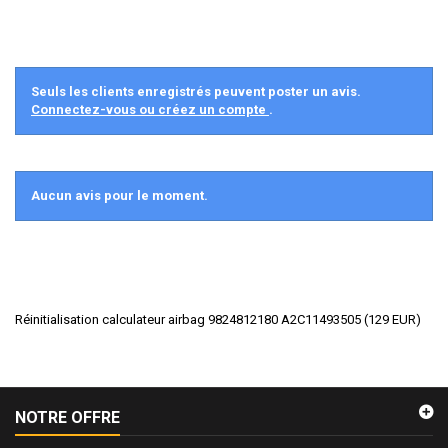
Seuls les clients enregistrés peuvent poster un avis.
Connectez-vous ou créez un compte
.
Aucun avis pour le moment.
Réinitialisation calculateur airbag 9824812180 A2C11493505
(
129
EUR
)
NOTRE OFFRE