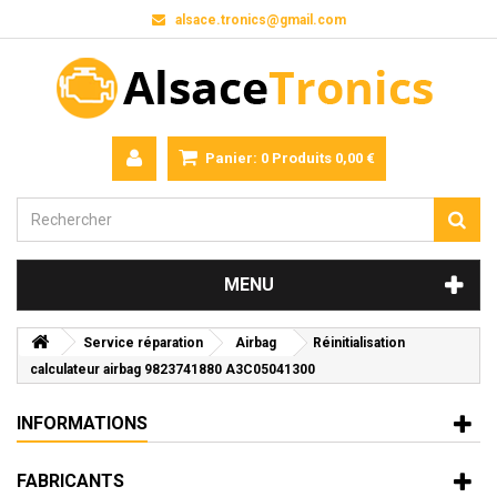
alsace.tronics@gmail.com
Panier:
0
Produits
0,00 €
MENU
Service réparation
Airbag
Réinitialisation
calculateur airbag 9823741880 A3C05041300
INFORMATIONS
FABRICANTS