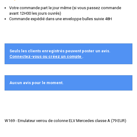
Votre commande part le jour même (si vous passez commande
avant 12H00 les jours ouvrés)
Commande expédié dans une enveloppe bulles suivie 48H
Seuls les clients enregistrés peuvent poster un avis.
Connectez-vous ou créez un compte
.
Aucun avis pour le moment.
W169 - Emulateur verrou de colonne ELV Mercedes classe A
(
79
EUR
)