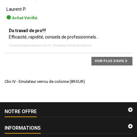
Laurent P.
Achat Vérifié
Du travail de pro!!!
Efficacité, rapidité, conseils de professionnels...
Cet avis a été posté pour
Clio IV - Emulateur verrou de colonne
VOIR PLUS D'AVIS
Clio IV - Emulateur verrou de colonne
(
89
EUR
)
NOTRE OFFRE
INFORMATIONS