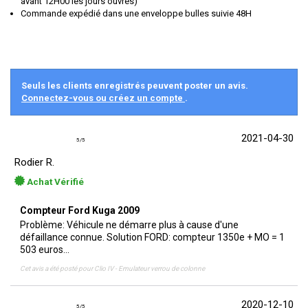
avant 12H00 les jours ouvrés)
Commande expédié dans une enveloppe bulles suivie 48H
Seuls les clients enregistrés peuvent poster un avis.
Connectez-vous ou créez un compte
.
2021-04-30
5
/
5
Rodier R.
Achat Vérifié
Compteur Ford Kuga 2009
Problème: Véhicule ne démarre plus à cause d'une
défaillance connue. Solution FORD: compteur 1350e + MO = 1
503 euros...
Cet avis a été posté pour
Clio IV - Emulateur verrou de colonne
2020-12-10
5
/
5