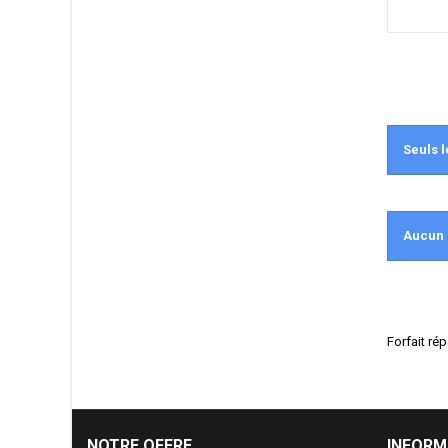
Seuls l
Aucun 
Forfait rép
NOTRE OFFRE
INFORM