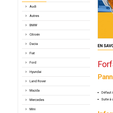
Audi
Autres
BMW
Citroën
Dacia
EN SAV
Fiat
Forf
Ford
Hyundai
Pann
Land Rover
Mazda
Défaut i
Suite à
Mercedes
Mini