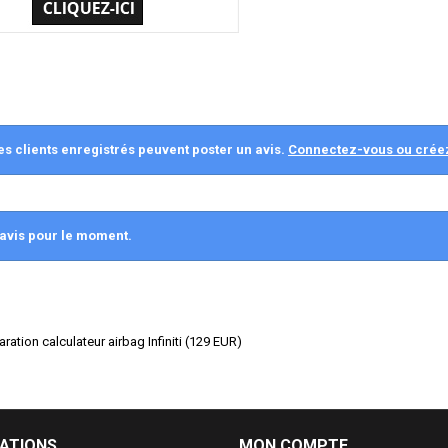
es clients enregistrés peuvent poster un avis.
Connectez-vous ou crée
avis pour le moment.
aration calculateur airbag Infiniti
(
129
EUR
)
ATIONS
MON COMPTE