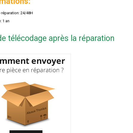
rmations:
e réparation: 24/48H
: 1 an
e télécodage après la réparation