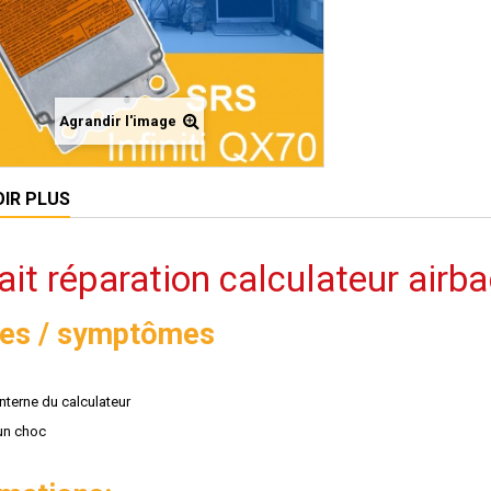
Agrandir l'image
OIR PLUS
ait réparation calculateur airbag
es / symptômes
nterne du calculateur
 un choc