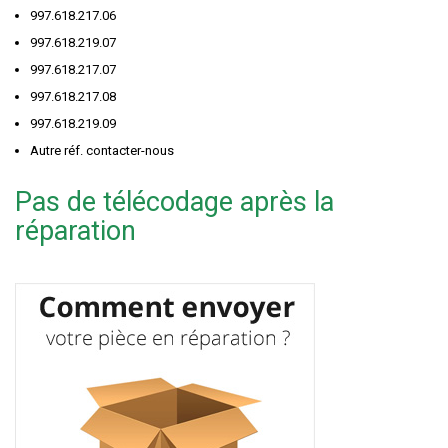
997.618.217.06
997.618.219.07
997.618.217.07
997.618.217.08
997.618.219.09
Autre réf. contacter-nous
Pas de télécodage après la
réparation