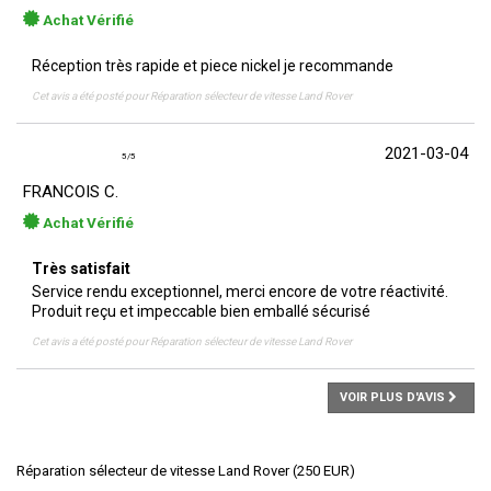
Achat Vérifié
Réception très rapide et piece nickel je recommande
Cet avis a été posté pour
Réparation sélecteur de vitesse Land Rover
2021-03-04
5
/
5
FRANCOIS C.
Achat Vérifié
Très satisfait
Service rendu exceptionnel, merci encore de votre réactivité.
Produit reçu et impeccable bien emballé sécurisé
Cet avis a été posté pour
Réparation sélecteur de vitesse Land Rover
VOIR PLUS D'AVIS
Réparation sélecteur de vitesse Land Rover
(
250
EUR
)