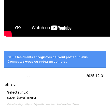
Seuls les clients enregistrés peuvent poster un avis.
Connectez-vous ou créez un compte
.
2025-12-31
5
/
5
aline c.
Sélecteur LR
super travail merci
Cet avis a été posté pour
Réparation sélecteur de vitesse Land Rover