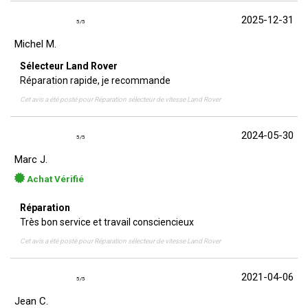
2025-12-31
5
/
5
Michel M.
Sélecteur Land Rover
Réparation rapide, je recommande
Cet avis a été posté pour
Réparation sélecteur de vitesse Land Rover
2024-05-30
5
/
5
Marc J.
Achat Vérifié
Réparation
Très bon service et travail consciencieux
Cet avis a été posté pour
Réparation sélecteur de vitesse Land Rover
2021-04-06
5
/
5
Jean C.