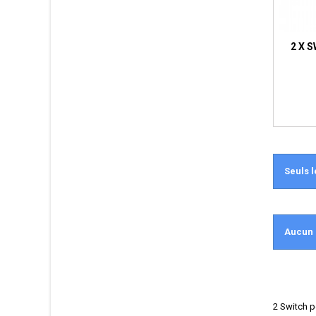
2 X 
Seuls l
Aucun 
2 Switch 