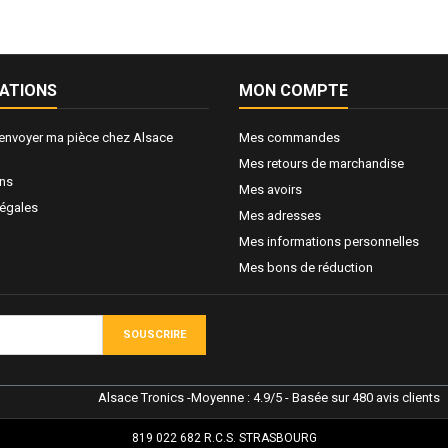
ATIONS
MON COMPTE
nvoyer ma pièce chez Alsace
Mes commandes
Mes retours de marchandise
ons
Mes avoirs
légales
Mes adresses
Mes informations personnelles
Mes bons de réduction
SOUSCRIRE
Alsace Tronics
-
Moyenne :
4.9
/
5
- Basée sur
480
avis clients
819 022 682 R.C.S. STRASBOURG