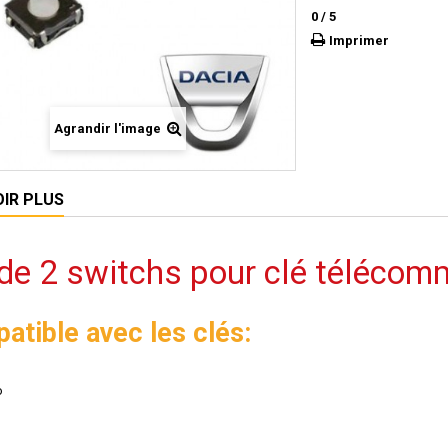
0
/
5
Imprimer
Agrandir l'image
OIR PLUS
 de 2 switchs pour clé téléco
atible avec les clés:
o