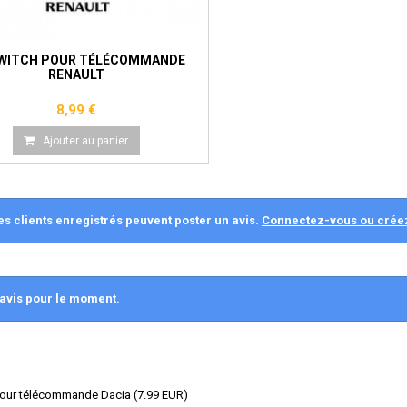
SWITCH POUR TÉLÉCOMMANDE
RENAULT
8,99 €
Ajouter au panier
es clients enregistrés peuvent poster un avis.
Connectez-vous ou crée
avis pour le moment.
pour télécommande Dacia
(
7.99
EUR
)