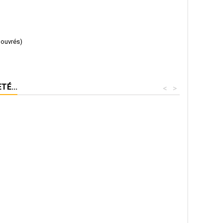
 ouvrés)
É...
<
>