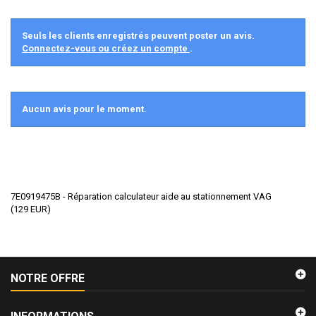
Seuls les clients enregistrés peuvent poster un avis.
Connectez-vous ou créez un compte
.
Aucun avis pour le moment.
7E0919475B - Réparation calculateur aide au stationnement VAG
(
129
EUR
)
NOTRE OFFRE