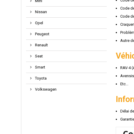
Code dé
Mini
Code dé
Nissan
Code dé
Opel
Craquem
Problèm
Peugeot
Autre d
Renault
Véhi
Seat
Smart
RAV-4 (
Avensis
Toyota
Etc...
Volkswagen
Info
Délai d
Garantie