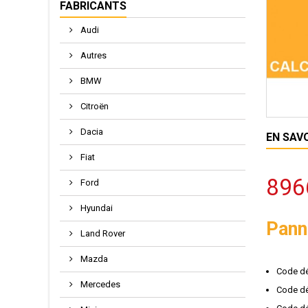
FABRICANTS
Audi
Autres
BMW
Citroën
Dacia
EN SAV
Fiat
896
Ford
Hyundai
Pann
Land Rover
Mazda
Code dé
Mercedes
Code dé