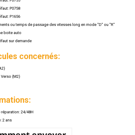
faut: P0755
faut: P0758
faut: P1656
ents ou temps de passage des vitesses long en mode "D" ou "R"
e boite auto
éfaut sur demande
cules concernés:
A2)
 Verso (M2)
rmations:
e réparation: 24/48H
: 2 ans