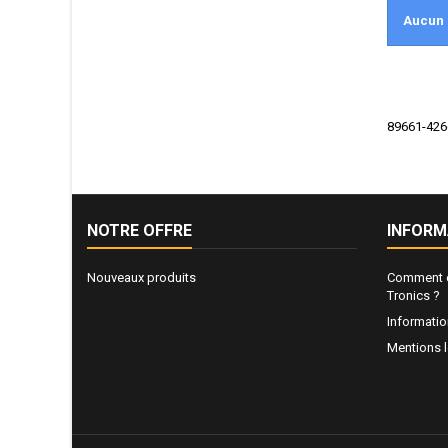
Aucun 
89661-4266
NOTRE OFFRE
INFORM
Nouveaux produits
Comment e
Tronics ?
Informati
Mentions 