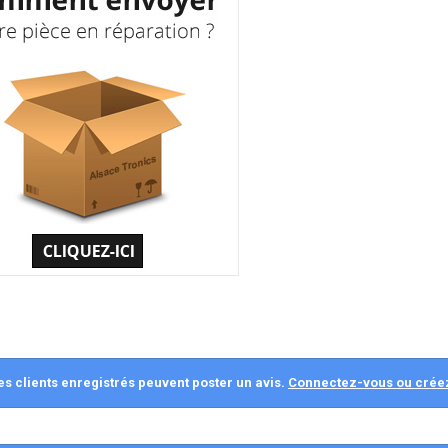
es clients enregistrés peuvent poster un avis.
Connectez-vous ou crée